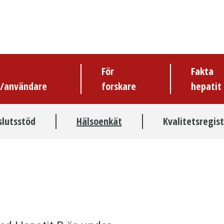
För
Fakta
e/användare
forskare
hepatit
slutsstöd
Hälsoenkät
Kvalitetsregist