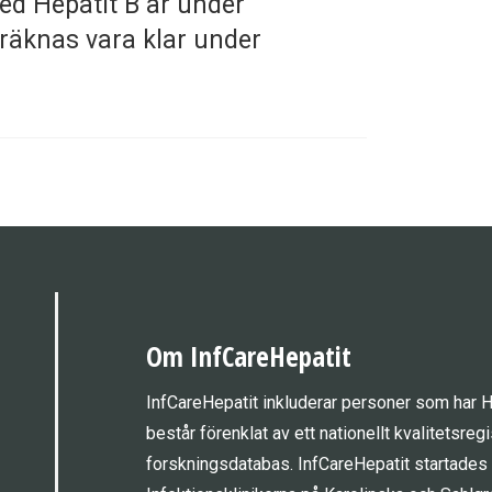
ed Hepatit B är under
räknas vara klar under
Om InfCareHepatit
InfCareHepatit inkluderar personer som har He
består förenklat av ett nationellt kvalitetsre
forskningsdatabas. InfCareHepatit startades