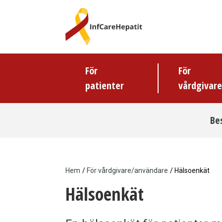
Hoppa
till
huvudinnehåll
För
För
Huvudmeny
patienter
vårdgivar
Be
För
vårdgivare/användare
Hem
/
För vårdgivare/användare
/ Hälsoenkät
Länkstig
Hälsoenkät