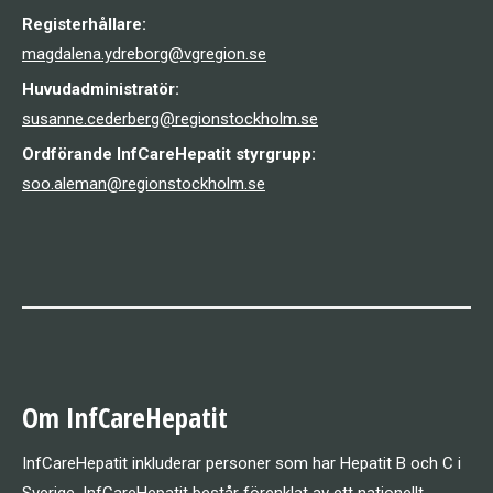
Registerhållare:
magdalena.ydreborg@vgregion.se
Huvudadministratör:
susanne.cederberg@regionstockholm.se
Ordförande InfCareHepatit styrgrupp:
soo.aleman@regionstockholm.se
Om InfCareHepatit
InfCareHepatit inkluderar personer som har Hepatit B och C i
Sverige. InfCareHepatit består förenklat av ett nationellt