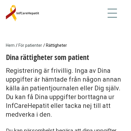
Hoppa
till
huvudinnehåll
Hem
/
För patienter
/ Rättigheter
Länkstig
Dina rättigheter som patient
Registrering är frivillig. Inga av Dina
uppgifter är hämtade från någon annan
källa än patientjournalen eller Dig själv.
Du kan få Dina uppgifter borttagna ur
InfCareHepatit eller tacka nej till att
medverka i den.
Du kan närsomhelst begära att dina uppgifter